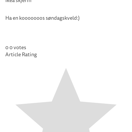
Ikea skjerm
Ha en kooooooos søndagskveld:)
0
0
votes
Article Rating