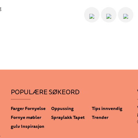
POPULÆRE SØKEORD
Farger
Fornyelse
Oppussing
Tips innvendig
Fornye møbler
Spraylakk
Tapet
Trender
gulv
Inspirasjon
.