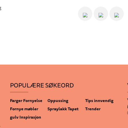
POPULÆRE SØKEORD
Farger
Fornyelse
Oppussing
Tips innvendig
Fornye møbler
Spraylakk
Tapet
Trender
gulv
Inspirasjon
.