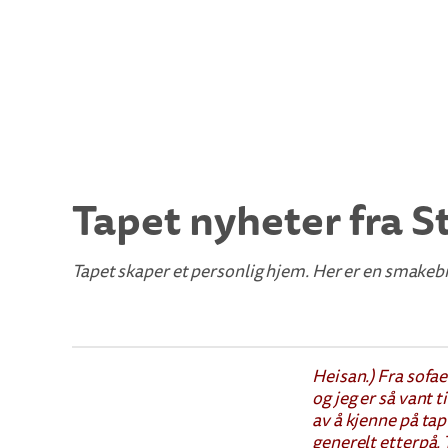
Tapet nyheter fra S
Tapet skaper et personlig hjem. Her er en smakeb
Heisan.) Fra sofae
og jeg er så vant t
av å kjenne på tap
generelt etterpå.