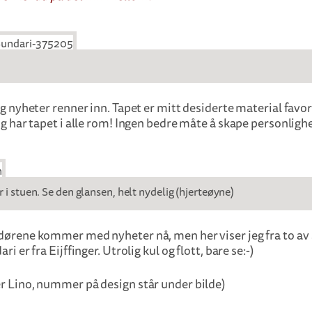
og nyheter renner inn. Tapet er mitt desiderte material favori
og har tapet i alle rom! Ingen bedre måte å skape personligh
 i stuen. Se den glansen, helt nydelig (hjerteøyne)
dørene kommer med nyheter nå, men her viser jeg fra to av 
ri er fra Eijffinger. Utrolig kul og flott, bare se:-)
r Lino, nummer på design står under bilde)