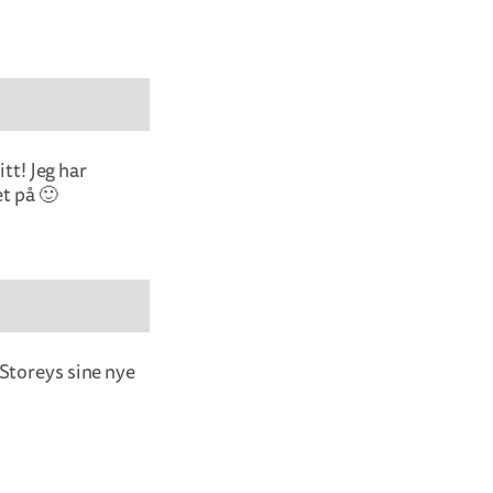
tt! Jeg har
et på 🙂
Storeys sine nye