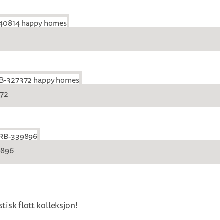
372
9896
isk flott kolleksjon!