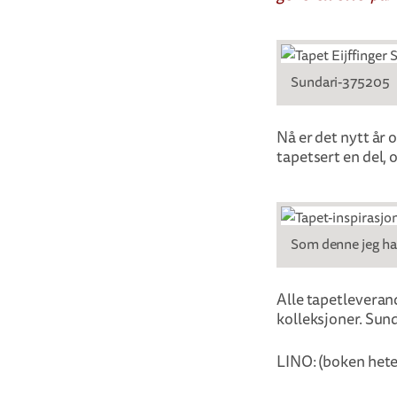
Sundari-375205
Nå er det nytt år 
tapetsert en del, 
Som denne jeg har
Alle tapetleveran
kolleksjoner. Sunda
LINO: (boken hete