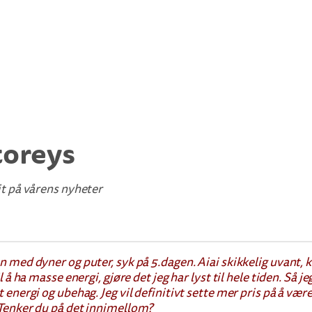
toreys
it på vårens nyheter
n med dyner og puter, syk på 5.dagen. Aiai skikkelig uvant, k
il å ha masse energi, gjøre det jeg har lyst til hele tiden. Så j
t energi og ubehag. Jeg vil definitivt sette mer pris på å væ
 Tenker du på det innimellom?