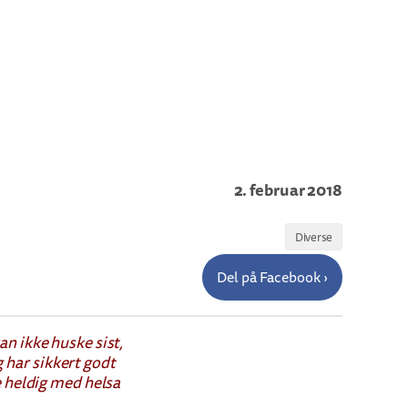
2. februar 2018
Diverse
Del på Facebook ›
an ikke huske sist,
eg har sikkert godt
re heldig med helsa