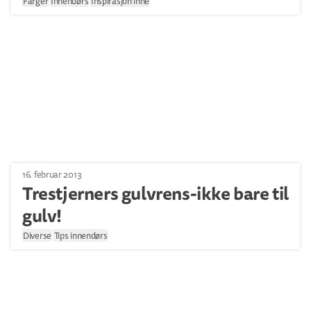
Farger
Innendørs
Inspirasjon inne
16. februar 2013
Trestjerners gulvrens-ikke bare til
gulv!
Diverse
Tips innendørs