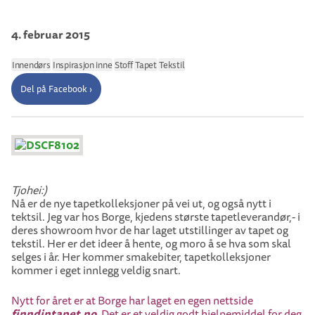
4. februar 2015
Innendørs
Inspirasjon inne
Stoff
Tapet
Tekstil
Del på Facebook ›
Tjohei:)
Nå er de nye tapetkolleksjoner på vei ut, og også nytt i
tektsil. Jeg var hos Borge, kjedens største tapetleverandør,- i
deres showroom hvor de har laget utstillinger av tapet og
tekstil. Her er det ideer å hente, og moro å se hva som skal
selges i år. Her kommer smakebiter, tapetkolleksjoner
kommer i eget innlegg veldig snart.
Nytt for året er at Borge har laget en egen nettside
finndintapet.no
. Det er et veldig godt hjelpemiddel for deg