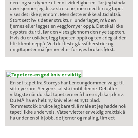
dere, og ser dypere ut enn i virkeligheten. Tar jeg hånda
over kjenner jeg disse strekene, men med lim og tapet
vises det ikke gjennom. Men dette er ikke alltid altså.
Stort sett hvis det er struktur i underlaget, må den
fjernes eller legges en veggfornyer oppå. Det skal ikke
dyp struktur til før den vises gjennom den nye tapeten.
Hvis du er usikker, legg tapeten oppå og tenk deg at den
blir klemt neppå. Ved de fleste glassfiberstrier og
miljøtapeter må fjerner eller fornyes brukes først.
En søt tapet fra Storeys har Leneungdommen valgt til
sitt nye rom. Sengen skal stå inntil denne. Det aller
viktigste når du skal tapetsere er å ha en sylskarp kniv.
Du MÅ ha en helt ny kniv eller et nytt blad.
Tommestokk brukte jeg bare til å måle at jeg hadde nok
tapet! Ikke underveis. Våtservietter er veldig praktisk å
ha under en slik jobb, de fjerner og maling, lim ect