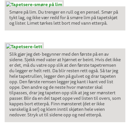
Smøre på lim. Du trenger en rull og en pensel. Smør på
tykt lag, og ikke vær redd for å smøre lim på tapetskjøt
og lister. Limet tørkes lett bort med vann etterpå.
Slik gjør jeg det- begynner med den første på en av
sidene. Sjekk med vater at hjørnet er beint. Hvis det ikke
er det, må du vatre opp slik at den første tapetremsen
du legger er helt rett. Da blir resten rett også. Så tar jeg
hele tapetrullen, legger den på gulvet og drar tapeten
opp. Den første remsen legger jeg kant i kant ved list
oppe. Den andre og de neste hvor mønster skal
tilpasses, drar jeg tapeten opp slik at jeg ser mønstert
passer. Blir da en del tapet oppe ved listen til overs, som
kappes bort etterpå. Finn mønsteret (det er ikke
vanskelig å se!) og klem inntil skjøten hele veien
nedover. Stryk ut til sidene opp og ned etterpå.