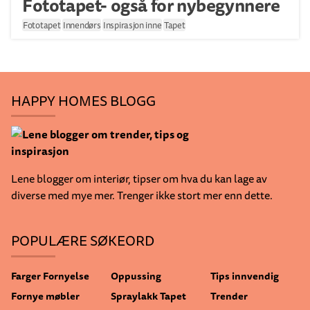
Fototapet- også for nybegynnere
Fototapet
Innendørs
Inspirasjon inne
Tapet
HAPPY HOMES BLOGG
Lene blogger om interiør, tipser om hva du kan lage av
diverse med mye mer. Trenger ikke stort mer enn dette.
POPULÆRE SØKEORD
Farger
Fornyelse
Oppussing
Tips innvendig
Fornye møbler
Spraylakk
Tapet
Trender