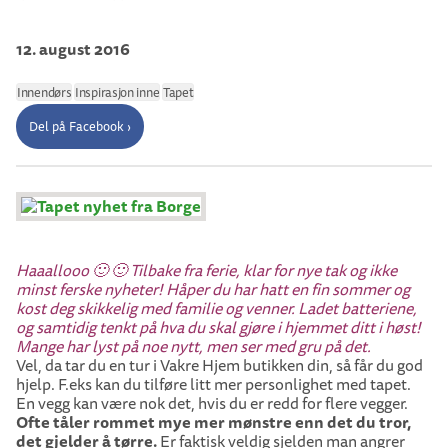
12. august 2016
Innendørs
Inspirasjon inne
Tapet
Del på Facebook ›
Haaallooo 🙂 🙂 Tilbake fra ferie, klar for nye tak og ikke
minst ferske nyheter! Håper du har hatt en fin sommer og
kost deg skikkelig med familie og venner. Ladet batteriene,
og samtidig tenkt på hva du skal gjøre i hjemmet ditt i høst!
Mange har lyst på noe nytt, men ser med gru på det.
Vel, da tar du en tur i Vakre Hjem butikken din, så får du god
hjelp. F.eks kan du tilføre litt mer personlighet med tapet.
En vegg kan være nok det, hvis du er redd for flere vegger.
Ofte tåler rommet mye mer mønstre enn det du tror,
det gjelder å tørre.
Er faktisk veldig sjelden man angrer