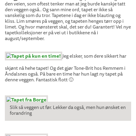
den veien, som oftest tenker man at jeg burde kanskje tatt
den veggen også.. Og sann mine ord, tapet er ikke så
vanskelig som du tror. Tapetene i dag er ikke blauting og
kliss. Lim smøres på veggen, og tapeten henges tørr opp i
limet. Og hvor mønsteret skal, det ser du! Garantert! Vel nye
tapetkolleksjoner er på vei ut i butikkene nå i
august/september.
Jeg elsker, som dere sikkert har
skjønt nå hehe tapet! Og det gjør Tone-Brit hos Remmem i
Åndalsnes også. På bare en time har hun lagt ny tapet på
denne veggen. Fantastisk flott 🙂
Slik så veggen ut før. Lekker da også, men hun ønsket en
forandring