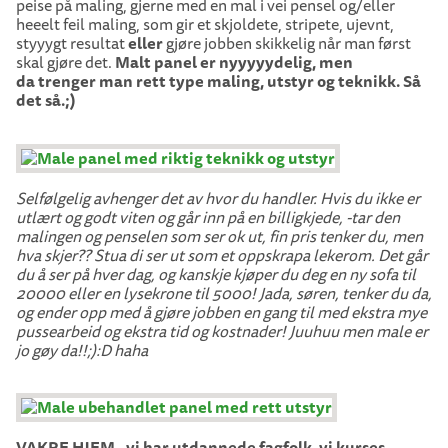
peise på maling, gjerne med en mal i vei pensel og/eller
heeelt feil maling, som gir et skjoldete, stripete, ujevnt,
styyygt resultat
eller
gjøre jobben skikkelig når man først
skal gjøre det.
Malt panel er nyyyyydelig, men
da trenger man rett type maling, utstyr og teknikk. Så
det så.;)
Selfølgelig avhenger det av hvor du handler. Hvis du ikke er
utlært og godt viten og går inn på en billigkjede, -tar den
malingen og penselen som ser ok ut, fin pris tenker du, men
hva skjer?? Stua di ser ut som et oppskrapa lekerom. Det går
du å ser på hver dag, og kanskje kjøper du deg en ny sofa til
20000 eller en lysekrone til 5000! Jada, søren, tenker du da,
og ender opp med å gjøre jobben en gang til med ekstra mye
pussearbeid og ekstra tid og kostnader! Juuhuu men male er
jo gøy da!!;):D haha
VAKRE HJEM
–
vi har utdannede fagfolk, vi kurses