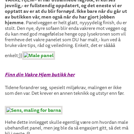
jevnlig,- er fullstendig oppdatert, og det eneste vi er
opptatt av er at du blir fornøyd. Ikke bare når du går ut
av butikken vår, men også når du har gjort jobben
hjemme
. Panelveggen er helt glatt, nyyyydelig finish, du er
stolt. Den nye, dyre sofaen blir enda vakrere mot veggen og
du kan med god magefølelse henge opp lysekronen som vil
fremheve det vakre panelet som DU har malt,- kun ved å
bruke våre tips, råd og veiledning. Enkelt, det er såååå
enkelt;))
Finn din Vakre Hjem butikk her
Tidene forandrer seg, spesielt miljøkrav, malingen er ikke
som den var. Det krever en annen teknikk og utstyr enn før.
Hehe dette innlegget skulle egentlig være om hvordan male
ubehandlet panel, men jeg ble da så engasjert gitt, så det må
bli i neste.:P