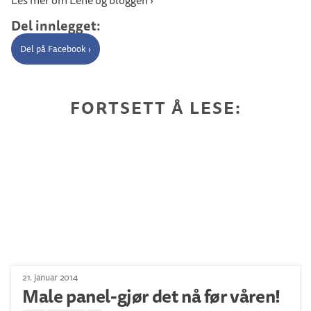
Les mer om Lene og bloggen ›
Del innlegget:
Del på Facebook ›
FORTSETT Å LESE:
21. januar 2014
Male panel-gjør det nå før våren!