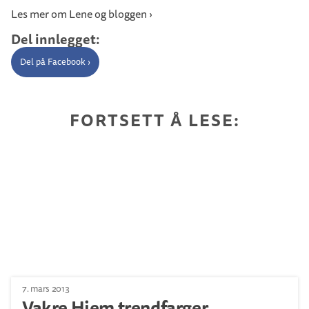
Les mer om Lene og bloggen ›
Del innlegget:
Del på Facebook ›
FORTSETT Å LESE:
7. mars 2013
Vakre Hjem trendfarger