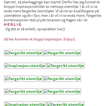
hjørnet, så planleggingn kan starte! Derfor har jeg funnet et
knippe inspirasjonsbilder av nettopp utemiljø. I år vil vi se
enda mere fargerike utemiljøer. Vi så litt av knallfargene på
utemøbler og div i fjor, men i år vil vi se enda mere. Fargerike
kombinasjoner skal pryde terassen og hagen vår i år.
H E R L I G
Og det er så enkelt, spraylakker ivei;)
Så her kommer et drypp inspirasjon. Enjoy:)