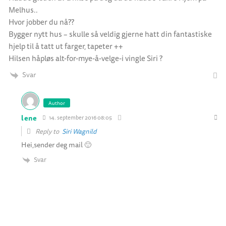
Melhus..
Hvor jobber du nå??
Bygger nytt hus – skulle så veldig gjerne hatt din fantastiske
hjelp til å tatt ut farger, tapeter ++
Hilsen håpløs alt-for-mye-å-velge-i vingle Siri ?
Svar
Author
lene
14. september 2016 08:05
Reply to
Siri Wagnild
Hei,sender deg mail 🙂
Svar