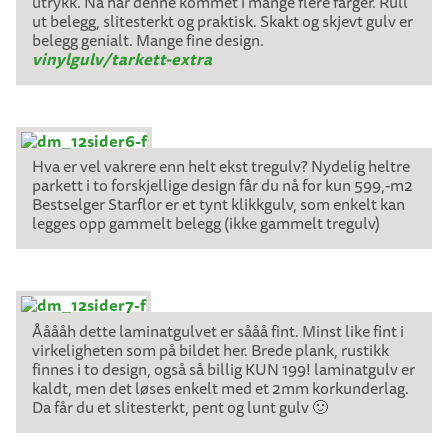
utrykk. Nå har denne kommet i mange flere farger. Rull
ut belegg, slitesterkt og praktisk. Skakt og skjevt gulv er
belegg genialt. Mange fine design.
vinylgulv/tarkett-extra
Hva er vel vakrere enn helt ekst tregulv? Nydelig heltre
parkett i to forskjellige design får du nå for kun 599,-m2
Bestselger Starflor er et tynt klikkgulv, som enkelt kan
legges opp gammelt belegg (ikke gammelt tregulv)
Ååååh dette laminatgulvet er sååå fint. Minst like fint i
virkeligheten som på bildet her. Brede plank, rustikk
finnes i to design, også så billig KUN 199! laminatgulv er
kaldt, men det løses enkelt med et 2mm korkunderlag.
Da får du et slitesterkt, pent og lunt gulv 🙂